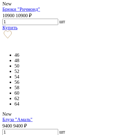
New
Брюки "Ричмонд"
10900
10900
₽
шт
Купить
46
48
50
52
54
56
58
60
62
64
New
Блуза "Амаль"
9400
9400
₽
шт