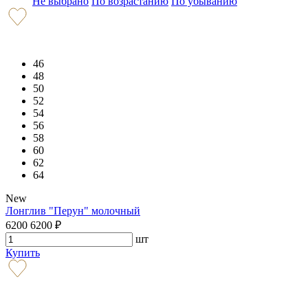
Не выбрано
По возрастанию
По убыванию
46
48
50
52
54
56
58
60
62
64
New
Лонглив "Перун" молочный
6200
6200
₽
шт
Купить