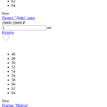
62
64
New
Пальто "Дефо" хаки
29800
29800
₽
шт
Купить
46
48
50
52
54
56
58
60
62
64
New
Платье "Моруа"