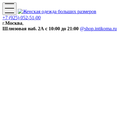
+7 (925) 052-51-00
г.
Москва
,
Шлюзовая наб. 2А
с 10:00 до 21:00
@shop.intikoma.ru