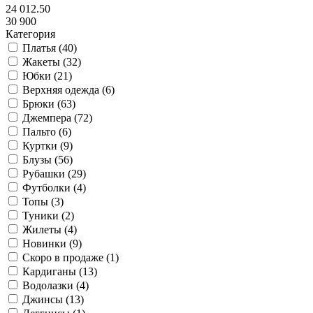
24 012.50
30 900
Категория
Платья (
40
)
Жакеты (
32
)
Юбки (
21
)
Верхняя одежда (
6
)
Брюки (
63
)
Джемпера (
72
)
Пальто (
6
)
Куртки (
9
)
Блузы (
56
)
Рубашки (
29
)
Футболки (
4
)
Топы (
3
)
Туники (
2
)
Жилеты (
4
)
Новинки (
9
)
Скоро в продаже (
1
)
Кардиганы (
13
)
Водолазки (
4
)
Джинсы (
13
)