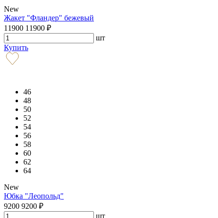
New
Жакет "Фландер" бежевый
11900
11900
₽
шт
Купить
46
48
50
52
54
56
58
60
62
64
New
Юбка "Леопольд"
9200
9200
₽
шт