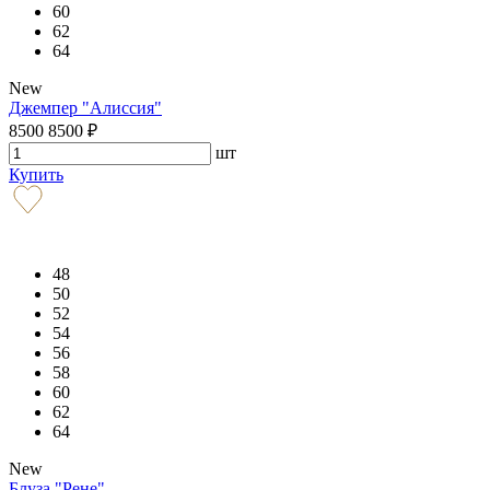
60
62
64
New
Джемпер "Алиссия"
8500
8500
₽
шт
Купить
48
50
52
54
56
58
60
62
64
New
Блуза "Рене"