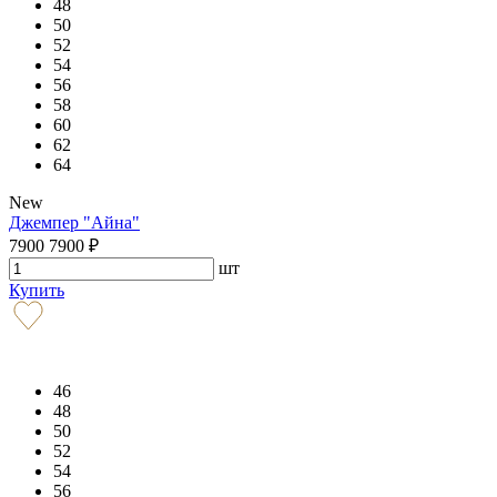
48
50
52
54
56
58
60
62
64
New
Джемпер "Айна"
7900
7900
₽
шт
Купить
46
48
50
52
54
56