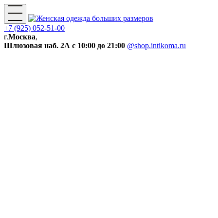
+7 (925) 052-51-00
г.
Москва
,
Шлюзовая наб. 2А
с 10:00 до 21:00
@shop.intikoma.ru