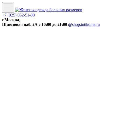
+7 (925) 052-51-00
г.
Москва
,
Шлюзовая наб. 2А
с 10:00 до 21:00
@shop.intikoma.ru