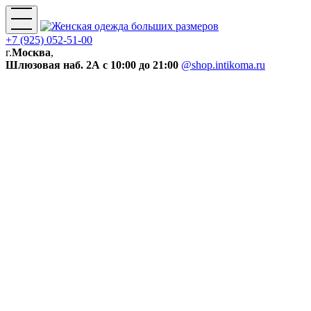
+7 (925) 052-51-00
г.
Москва
,
Шлюзовая наб. 2А
с 10:00 до 21:00
@shop.intikoma.ru