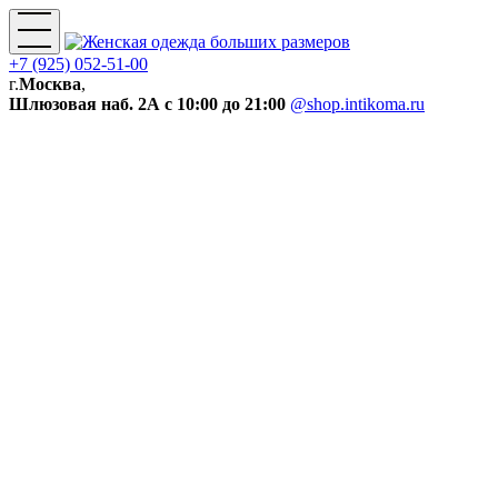
+7 (925) 052-51-00
г.
Москва
,
Шлюзовая наб. 2А
с 10:00 до 21:00
@shop.intikoma.ru