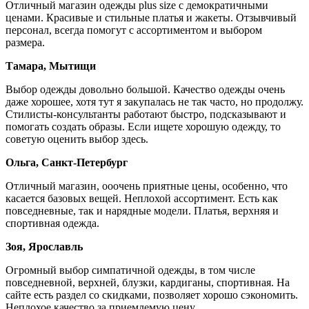
ивый
нь
должу.
т и
то
что
к
и
 На
мить.