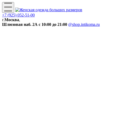
+7 (925) 052-51-00
г.
Москва
,
Шлюзовая наб. 2А
с 10:00 до 21:00
@shop.intikoma.ru