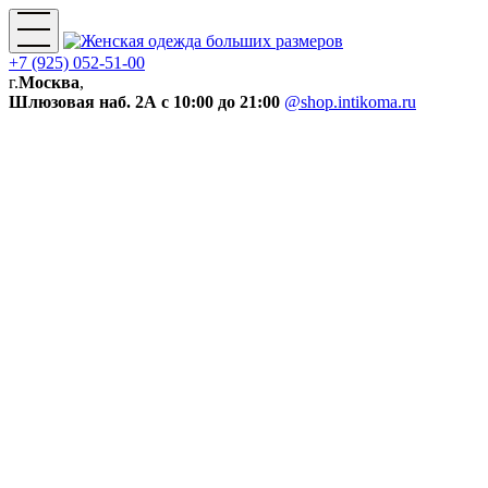
+7 (925) 052-51-00
г.
Москва
,
Шлюзовая наб. 2А
с 10:00 до 21:00
@shop.intikoma.ru