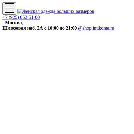
+7 (925) 052-51-00
г.
Москва
,
Шлюзовая наб. 2А
с 10:00 до 21:00
@shop.intikoma.ru