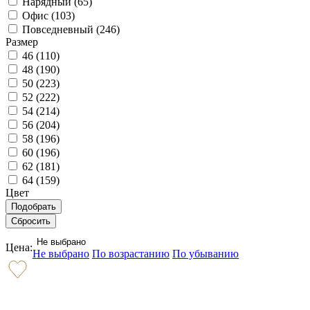
Нарядный (
65
)
Офис (
103
)
Повседневный (
246
)
Размер
46 (
110
)
48 (
190
)
50 (
223
)
52 (
222
)
54 (
214
)
56 (
204
)
58 (
196
)
60 (
196
)
62 (
181
)
64 (
159
)
Цвет
Не выбрано
Цена:
Не выбрано
По возрастанию
По убыванию