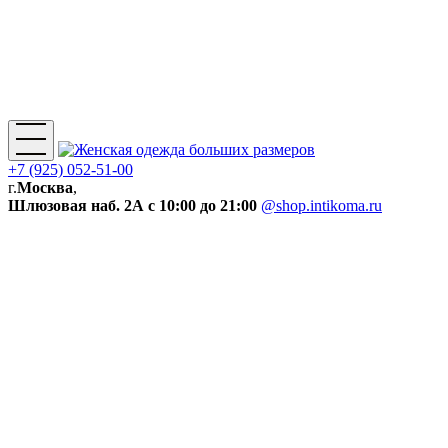
+7 (925) 052-51-00
г.
Москва
,
Шлюзовая наб. 2А
с 10:00 до 21:00
@shop.intikoma.ru