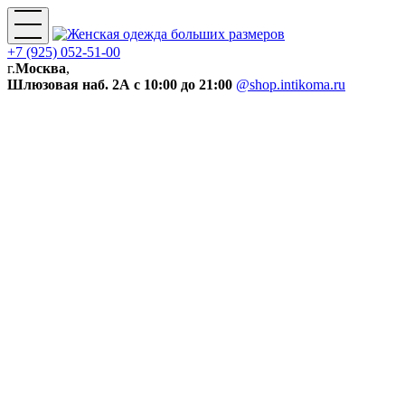
+7 (925) 052-51-00
г.
Москва
,
Шлюзовая наб. 2А
с 10:00 до 21:00
@shop.intikoma.ru