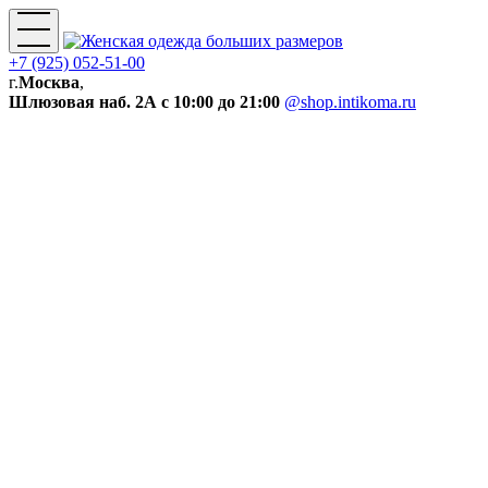
+7 (925) 052-51-00
г.
Москва
,
Шлюзовая наб. 2А
с 10:00 до 21:00
@shop.intikoma.ru