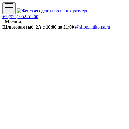
+7 (925) 052-51-00
г.
Москва
,
Шлюзовая наб. 2А
с 10:00 до 21:00
@shop.intikoma.ru