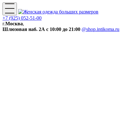
+7 (925) 052-51-00
г.
Москва
,
Шлюзовая наб. 2А
с 10:00 до 21:00
@shop.intikoma.ru