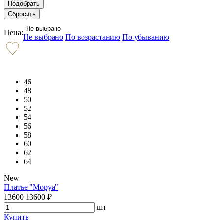
Не выбрано
Цена:
Не выбрано
По возрастанию
По убыванию
46
48
50
52
54
56
58
60
62
64
New
Платье "Моруа"
13600
13600
₽
шт
Купить