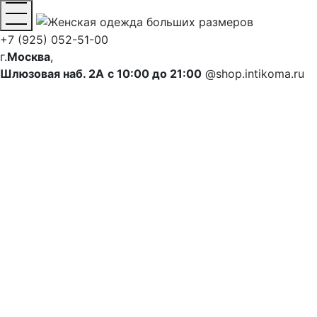
+7 (925) 052-51-00
г.
Москва
,
Шлюзовая наб. 2А
с 10:00 до 21:00
@shop.intikoma.ru