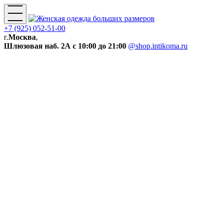
+7 (925) 052-51-00
г.
Москва
,
Шлюзовая наб. 2А
с 10:00 до 21:00
@shop.intikoma.ru