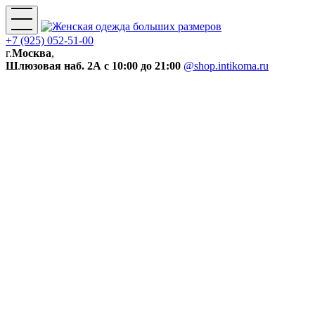
+7 (925) 052-51-00
г.
Москва
,
Шлюзовая наб. 2А
с 10:00 до 21:00
@shop.intikoma.ru