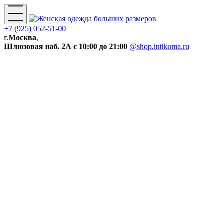
+7 (925) 052-51-00
г.
Москва
,
Шлюзовая наб. 2А
с 10:00 до 21:00
@shop.intikoma.ru