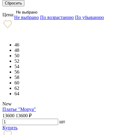
Не выбрано
Цена:
Не выбрано
По возрастанию
По убыванию
46
48
50
52
54
56
58
60
62
64
New
Платье "Моруа"
13600
13600
₽
шт
Купить