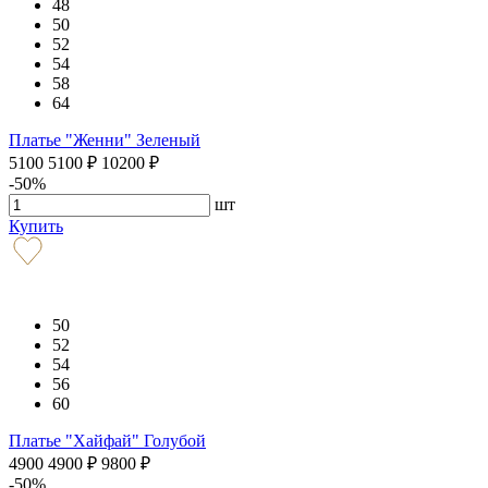
48
50
52
54
58
64
Платье "Женни" Зеленый
5100
5100
₽
10200
₽
-50%
шт
Купить
50
52
54
56
60
Платье "Хайфай" Голубой
4900
4900
₽
9800
₽
-50%