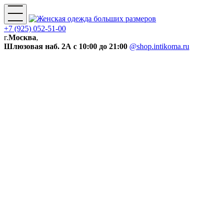
+7 (925) 052-51-00
г.
Москва
,
Шлюзовая наб. 2А
с 10:00 до 21:00
@shop.intikoma.ru