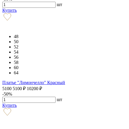
шт
Купить
48
50
52
54
56
58
60
64
Платье "Лимончелло" Красный
5100
5100
₽
10200
₽
-50%
шт
Купить