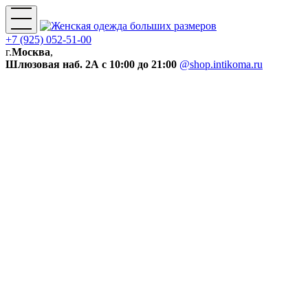
+7 (925) 052-51-00
г.
Москва
,
Шлюзовая наб. 2А
с 10:00 до 21:00
@shop.intikoma.ru