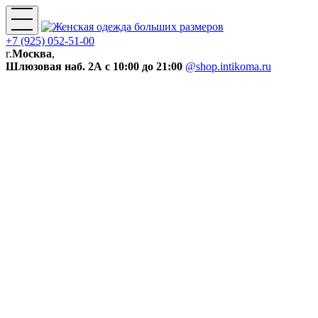
+7 (925) 052-51-00
г.
Москва
,
Шлюзовая наб. 2А
с 10:00 до 21:00
@shop.intikoma.ru