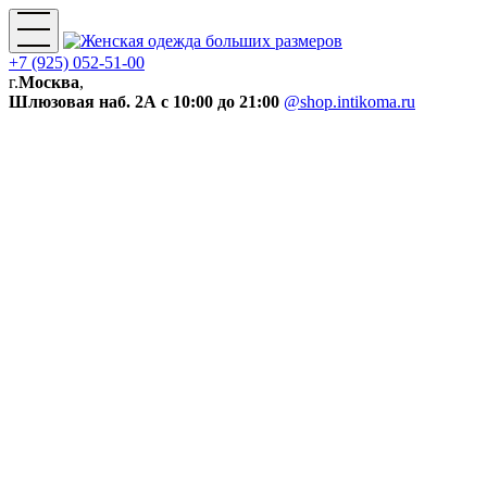
+7 (925) 052-51-00
г.
Москва
,
Шлюзовая наб. 2А
с 10:00 до 21:00
@shop.intikoma.ru