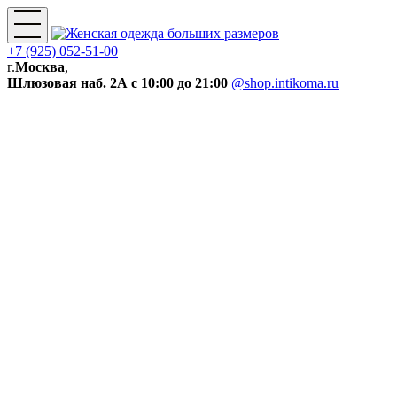
+7 (925) 052-51-00
г.
Москва
,
Шлюзовая наб. 2А
с 10:00 до 21:00
@shop.intikoma.ru