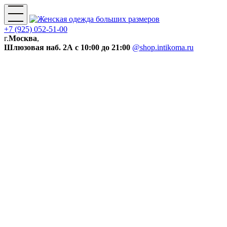
+7 (925) 052-51-00
г.
Москва
,
Шлюзовая наб. 2А
с 10:00 до 21:00
@shop.intikoma.ru