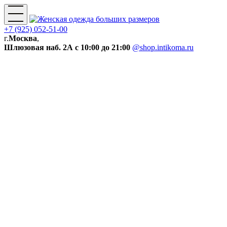
+7 (925) 052-51-00
г.
Москва
,
Шлюзовая наб. 2А
с 10:00 до 21:00
@shop.intikoma.ru