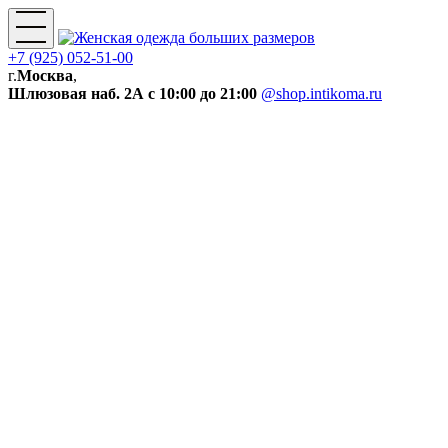
+7 (925) 052-51-00
г.
Москва
,
Шлюзовая наб. 2А
с 10:00 до 21:00
@shop.intikoma.ru