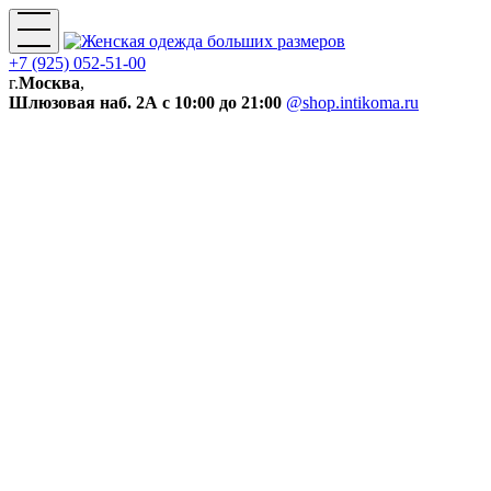
+7 (925) 052-51-00
г.
Москва
,
Шлюзовая наб. 2А
с 10:00 до 21:00
@shop.intikoma.ru