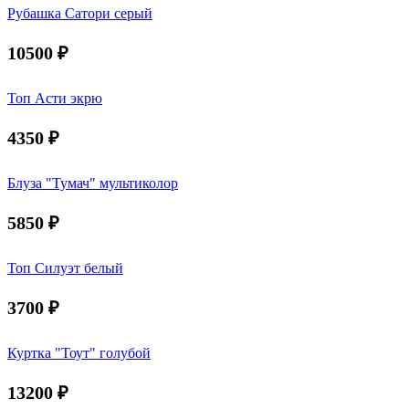
Рубашка Сатори серый
10500
₽
Топ Асти экрю
4350
₽
Блуза "Тумач" мультиколор
5850
₽
Топ Силуэт белый
3700
₽
Куртка "Тоут" голубой
13200
₽