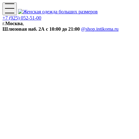
+7 (925) 052-51-00
г.
Москва
,
Шлюзовая наб. 2А
с 10:00 до 21:00
@shop.intikoma.ru