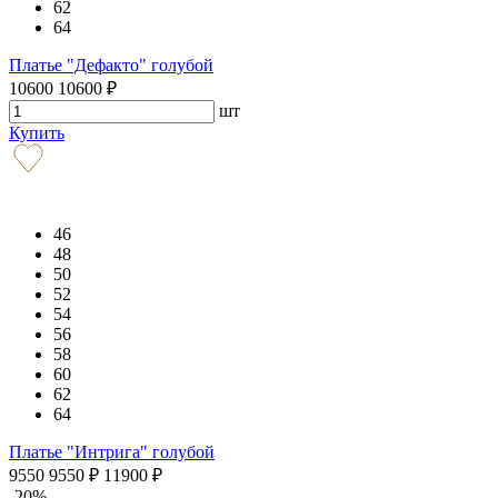
62
64
Платье "Дефакто" голубой
10600
10600
₽
шт
Купить
46
48
50
52
54
56
58
60
62
64
Платье "Интрига" голубой
9550
9550
₽
11900
₽
-20%