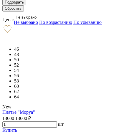
Не выбрано
Цена:
Не выбрано
По возрастанию
По убыванию
46
48
50
52
54
56
58
60
62
64
New
Платье "Моруа"
13600
13600
₽
шт
Купить