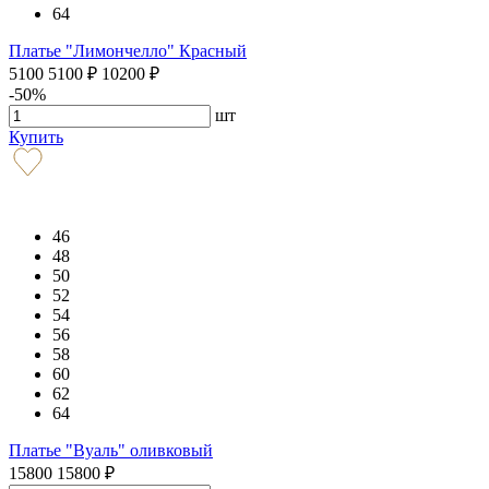
64
Платье "Лимончелло" Красный
5100
5100
₽
10200
₽
-50%
шт
Купить
46
48
50
52
54
56
58
60
62
64
Платье "Вуаль" оливковый
15800
15800
₽