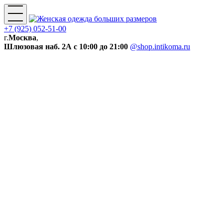
+7 (925) 052-51-00
г.
Москва
,
Шлюзовая наб. 2А
с 10:00 до 21:00
@shop.intikoma.ru