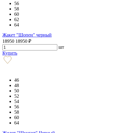
56
58
60
62
64
Жакет "Шопен" черный
18950
18950
₽
шт
Купить
46
48
50
52
54
56
58
60
64
Жилет "Шунгит" Черный