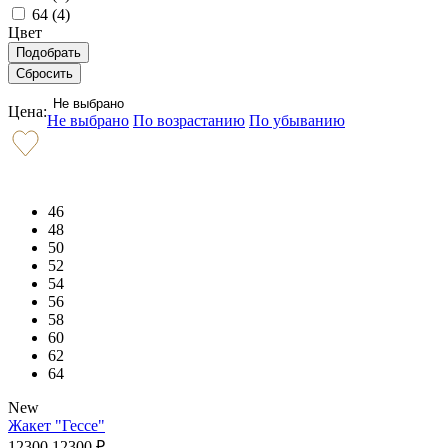
64 (
4
)
Цвет
Не выбрано
Цена:
Не выбрано
По возрастанию
По убыванию
46
48
50
52
54
56
58
60
62
64
New
Жакет "Гессе"
12300
12300
₽