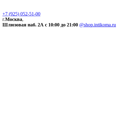
+7 (925) 052-51-00
г.
Москва
,
Шлюзовая наб. 2А
с 10:00 до 21:00
@shop.intikoma.ru