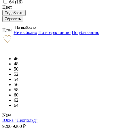
64 (
16
)
Цвет
Не выбрано
Цена:
Не выбрано
По возрастанию
По убыванию
46
48
50
52
54
56
58
60
62
64
New
Юбка "Леопольд"
9200
9200
₽