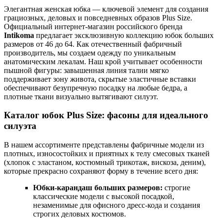
Элегантная женская юбка — ключевой элемент для создания
грациозных, деловых и повседневных образов Plus Size.
Официальный интернет-магазин российского бренда
Intikoma
предлагает эксклюзивную коллекцию юбок больших
размеров от 46 до 64. Как отечественный фабричный
производитель, мы создаем одежду по уникальным
анатомическим лекалам. Наш крой учитывает особенности
пышной фигуры: завышенная линия талии мягко
поддерживает зону живота, скрытые эластичные вставки
обеспечивают безупречную посадку на любые бедра, а
плотные ткани визуально вытягивают силуэт.
Каталог юбок Plus Size: фасоны для идеального
силуэта
В нашем ассортименте представлены фабричные модели из
плотных, износостойких и приятных к телу смесовых тканей
(хлопок с эластаном, костюмный трикотаж, вискоза, деним),
которые прекрасно сохраняют форму в течение всего дня:
Юбки-карандаш больших размеров:
строгие
классические модели с высокой посадкой,
незаменимые для офисного дресс-кода и создания
строгих деловых костюмов.