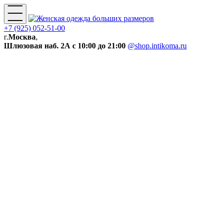
+7 (925) 052-51-00
г.
Москва
,
Шлюзовая наб. 2А
с 10:00 до 21:00
@shop.intikoma.ru