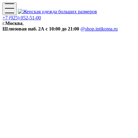
+7 (925) 052-51-00
г.
Москва
,
Шлюзовая наб. 2А
с 10:00 до 21:00
@shop.intikoma.ru