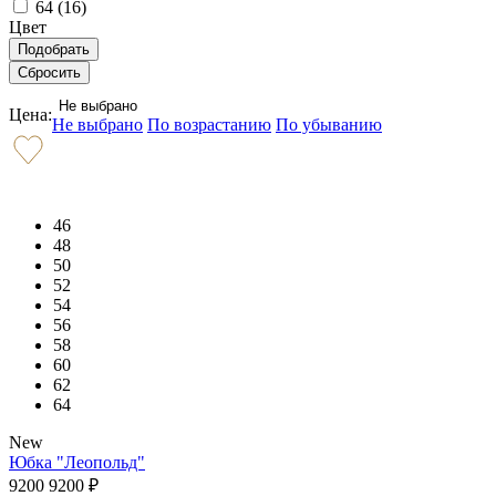
64 (
16
)
Цвет
Не выбрано
Цена:
Не выбрано
По возрастанию
По убыванию
46
48
50
52
54
56
58
60
62
64
New
Юбка "Леопольд"
9200
9200
₽