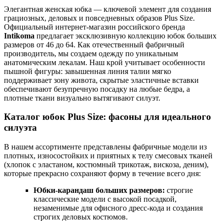
Элегантная женская юбка — ключевой элемент для создания
грациозных, деловых и повседневных образов Plus Size.
Официальный интернет-магазин российского бренда
Intikoma
предлагает эксклюзивную коллекцию юбок больших
размеров от 46 до 64. Как отечественный фабричный
производитель, мы создаем одежду по уникальным
анатомическим лекалам. Наш крой учитывает особенности
пышной фигуры: завышенная линия талии мягко
поддерживает зону живота, скрытые эластичные вставки
обеспечивают безупречную посадку на любые бедра, а
плотные ткани визуально вытягивают силуэт.
Каталог юбок Plus Size: фасоны для идеального
силуэта
В нашем ассортименте представлены фабричные модели из
плотных, износостойких и приятных к телу смесовых тканей
(хлопок с эластаном, костюмный трикотаж, вискоза, деним),
которые прекрасно сохраняют форму в течение всего дня:
Юбки-карандаш больших размеров:
строгие
классические модели с высокой посадкой,
незаменимые для офисного дресс-кода и создания
строгих деловых костюмов.