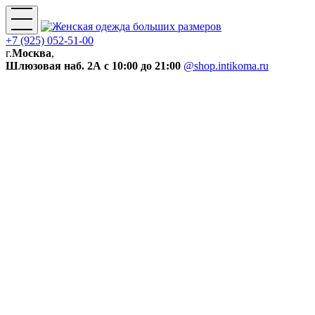
+7 (925) 052-51-00
г.
Москва
,
Шлюзовая наб. 2А
с 10:00 до 21:00
@shop.intikoma.ru