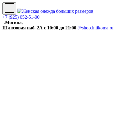
+7 (925) 052-51-00
г.
Москва
,
Шлюзовая наб. 2А
с 10:00 до 21:00
@shop.intikoma.ru