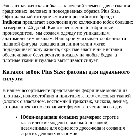
Элегантная женская юбка — ключевой элемент для создания
грациозных, деловых и повседневных образов Plus Size.
Официальный интернет-магазин российского бренда
Intikoma
предлагает эксклюзивную коллекцию юбок больших
размеров от 46 до 64. Как отечественный фабричный
производитель, мы создаем одежду по уникальным
анатомическим лекалам. Наш крой учитывает особенности
пышной фигуры: завышенная линия талии мягко
поддерживает зону живота, скрытые эластичные вставки
обеспечивают безупречную посадку на любые бедра, а
плотные ткани визуально вытягивают силуэт.
Каталог юбок Plus Size: фасоны для идеального
силуэта
В нашем ассортименте представлены фабричные модели из
плотных, износостойких и приятных к телу смесовых тканей
(хлопок с эластаном, костюмный трикотаж, вискоза, деним),
которые прекрасно сохраняют форму в течение всего дня:
Юбки-карандаш больших размеров:
строгие
классические модели с высокой посадкой,
незаменимые для офисного дресс-кода и создания
строгих деловых костюмов.