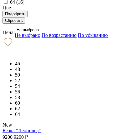
64 (
16
)
Цвет
Не выбрано
Цена:
Не выбрано
По возрастанию
По убыванию
46
48
50
52
54
56
58
60
62
64
New
Юбка "Леопольд"
9200
9200
₽