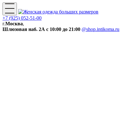
+7 (925) 052-51-00
г.
Москва
,
Шлюзовая наб. 2А
с 10:00 до 21:00
@shop.intikoma.ru