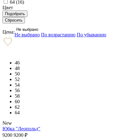
64 (
16
)
Цвет
Не выбрано
Цена:
Не выбрано
По возрастанию
По убыванию
46
48
50
52
54
56
58
60
62
64
New
Юбка "Леопольд"
9200
9200
₽