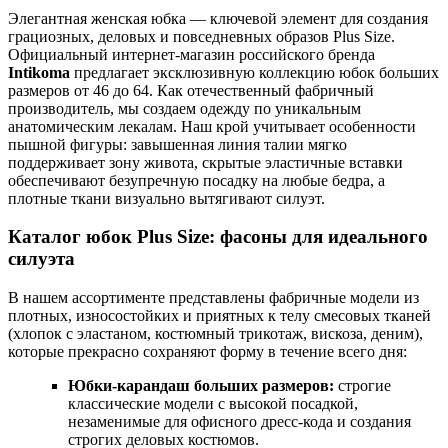
Элегантная женская юбка — ключевой элемент для создания
грациозных, деловых и повседневных образов Plus Size.
Официальный интернет-магазин российского бренда
Intikoma
предлагает эксклюзивную коллекцию юбок больших
размеров от 46 до 64. Как отечественный фабричный
производитель, мы создаем одежду по уникальным
анатомическим лекалам. Наш крой учитывает особенности
пышной фигуры: завышенная линия талии мягко
поддерживает зону живота, скрытые эластичные вставки
обеспечивают безупречную посадку на любые бедра, а
плотные ткани визуально вытягивают силуэт.
Каталог юбок Plus Size: фасоны для идеального
силуэта
В нашем ассортименте представлены фабричные модели из
плотных, износостойких и приятных к телу смесовых тканей
(хлопок с эластаном, костюмный трикотаж, вискоза, деним),
которые прекрасно сохраняют форму в течение всего дня:
Юбки-карандаш больших размеров:
строгие
классические модели с высокой посадкой,
незаменимые для офисного дресс-кода и создания
строгих деловых костюмов.