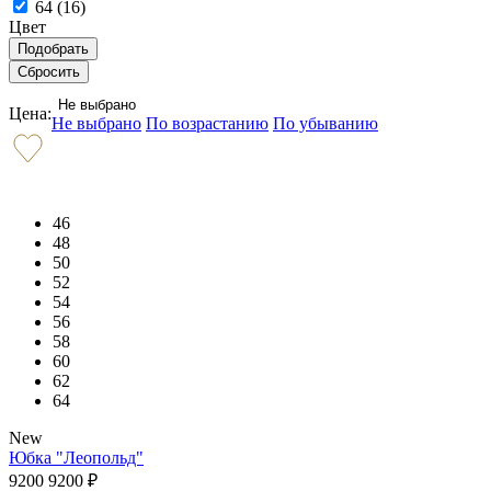
64 (
16
)
Цвет
Не выбрано
Цена:
Не выбрано
По возрастанию
По убыванию
46
48
50
52
54
56
58
60
62
64
New
Юбка "Леопольд"
9200
9200
₽