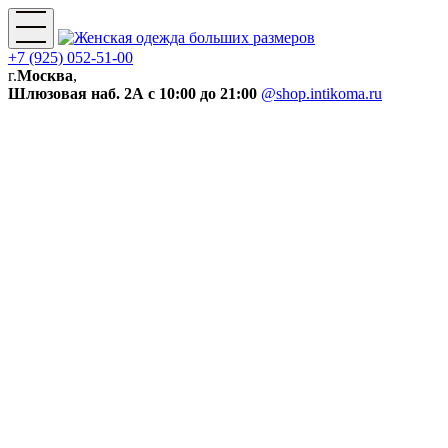
+7 (925) 052-51-00
г.
Москва
,
Шлюзовая наб. 2А
с 10:00 до 21:00
@shop.intikoma.ru