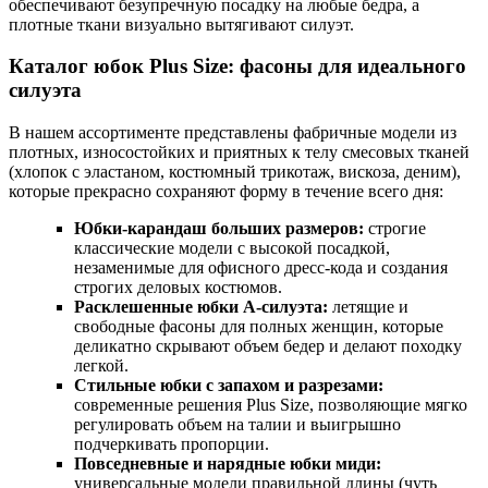
обеспечивают безупречную посадку на любые бедра, а
плотные ткани визуально вытягивают силуэт.
Каталог юбок Plus Size: фасоны для идеального
силуэта
В нашем ассортименте представлены фабричные модели из
плотных, износостойких и приятных к телу смесовых тканей
(хлопок с эластаном, костюмный трикотаж, вискоза, деним),
которые прекрасно сохраняют форму в течение всего дня:
Юбки-карандаш больших размеров:
строгие
классические модели с высокой посадкой,
незаменимые для офисного дресс-кода и создания
строгих деловых костюмов.
Расклешенные юбки А-силуэта:
летящие и
свободные фасоны для полных женщин, которые
деликатно скрывают объем бедер и делают походку
легкой.
Стильные юбки с запахом и разрезами:
современные решения Plus Size, позволяющие мягко
регулировать объем на талии и выигрышно
подчеркивать пропорции.
Повседневные и нарядные юбки миди:
универсальные модели правильной длины (чуть