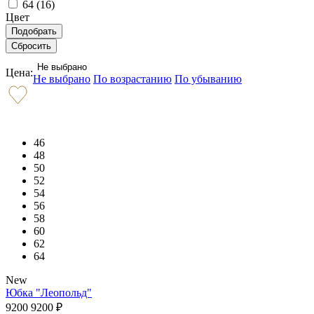
64 (
16
)
Цвет
Не выбрано
Цена:
Не выбрано
По возрастанию
По убыванию
46
48
50
52
54
56
58
60
62
64
New
Юбка "Леопольд"
9200
9200
₽