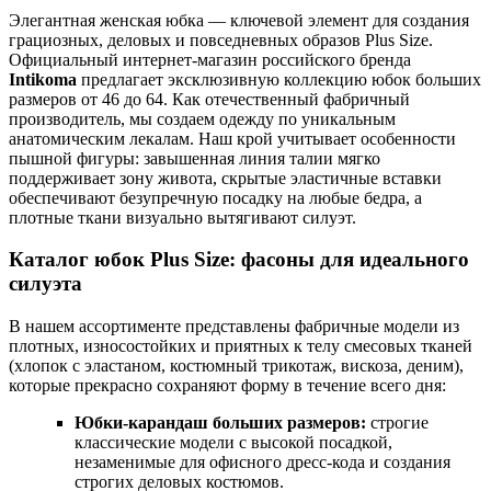
Элегантная женская юбка — ключевой элемент для создания
грациозных, деловых и повседневных образов Plus Size.
Официальный интернет-магазин российского бренда
Intikoma
предлагает эксклюзивную коллекцию юбок больших
размеров от 46 до 64. Как отечественный фабричный
производитель, мы создаем одежду по уникальным
анатомическим лекалам. Наш крой учитывает особенности
пышной фигуры: завышенная линия талии мягко
поддерживает зону живота, скрытые эластичные вставки
обеспечивают безупречную посадку на любые бедра, а
плотные ткани визуально вытягивают силуэт.
Каталог юбок Plus Size: фасоны для идеального
силуэта
В нашем ассортименте представлены фабричные модели из
плотных, износостойких и приятных к телу смесовых тканей
(хлопок с эластаном, костюмный трикотаж, вискоза, деним),
которые прекрасно сохраняют форму в течение всего дня:
Юбки-карандаш больших размеров:
строгие
классические модели с высокой посадкой,
незаменимые для офисного дресс-кода и создания
строгих деловых костюмов.