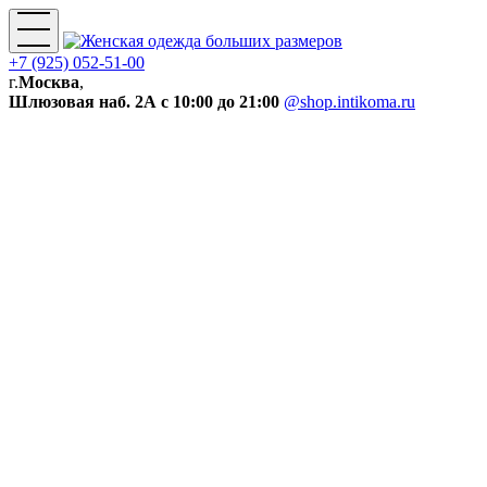
+7 (925) 052-51-00
г.
Москва
,
Шлюзовая наб. 2А
с 10:00 до 21:00
@shop.intikoma.ru