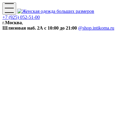
+7 (925) 052-51-00
г.
Москва
,
Шлюзовая наб. 2А
с 10:00 до 21:00
@shop.intikoma.ru