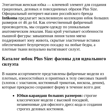
Элегантная женская юбка — ключевой элемент для создания
грациозных, деловых и повседневных образов Plus Size.
Официальный интернет-магазин российского бренда
Intikoma
предлагает эксклюзивную коллекцию юбок больших
размеров от 46 до 64. Как отечественный фабричный
производитель, мы создаем одежду по уникальным
анатомическим лекалам. Наш крой учитывает особенности
пышной фигуры: завышенная линия талии мягко
поддерживает зону живота, скрытые эластичные вставки
обеспечивают безупречную посадку на любые бедра, а
плотные ткани визуально вытягивают силуэт.
Каталог юбок Plus Size: фасоны для идеального
силуэта
В нашем ассортименте представлены фабричные модели из
плотных, износостойких и приятных к телу смесовых тканей
(хлопок с эластаном, костюмный трикотаж, вискоза, деним),
которые прекрасно сохраняют форму в течение всего дня:
Юбки-карандаш больших размеров:
строгие
классические модели с высокой посадкой,
незаменимые для офисного дресс-кода и создания
строгих деловых костюмов.