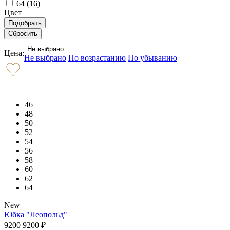
64 (
16
)
Цвет
Не выбрано
Цена:
Не выбрано
По возрастанию
По убыванию
46
48
50
52
54
56
58
60
62
64
New
Юбка "Леопольд"
9200
9200
₽