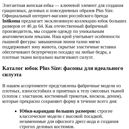
Элегантная женская юбка — ключевой элемент для создания
грациозных, деловых и повседневных образов Plus Size.
Официальный интернет-магазин российского бренда
Intikoma
предлагает эксклюзивную коллекцию юбок больших
размеров от 46 до 64. Как отечественный фабричный
производитель, мы создаем одежду по уникальным
анатомическим лекалам. Наш крой учитывает особенности
пышной фигуры: завышенная линия талии мягко
поддерживает зону живота, скрытые эластичные вставки
обеспечивают безупречную посадку на любые бедра, а
плотные ткани визуально вытягивают силуэт.
Каталог юбок Plus Size: фасоны для идеального
силуэта
В нашем ассортименте представлены фабричные модели из
плотных, износостойких и приятных к телу смесовых тканей
(хлопок с эластаном, костюмный трикотаж, вискоза, деним),
которые прекрасно сохраняют форму в течение всего дня:
Юбки-карандаш больших размеров:
строгие
классические модели с высокой посадкой,
незаменимые для офисного дресс-кода и создания
строгих деловых костюмов.