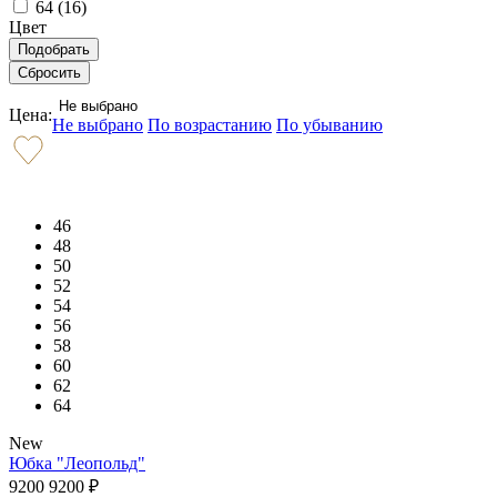
64 (
16
)
Цвет
Не выбрано
Цена:
Не выбрано
По возрастанию
По убыванию
46
48
50
52
54
56
58
60
62
64
New
Юбка "Леопольд"
9200
9200
₽