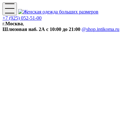
+7 (925) 052-51-00
г.
Москва
,
Шлюзовая наб. 2А
с 10:00 до 21:00
@shop.intikoma.ru