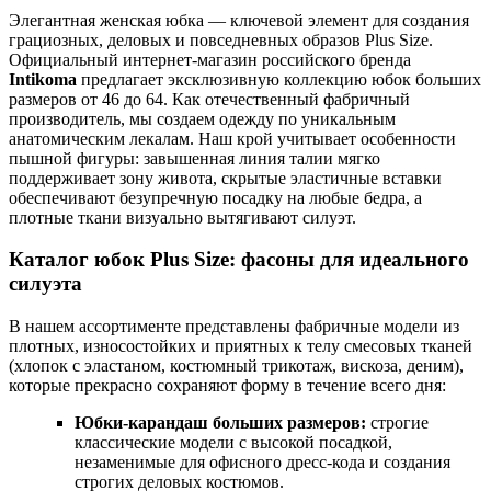
Элегантная женская юбка — ключевой элемент для создания
грациозных, деловых и повседневных образов Plus Size.
Официальный интернет-магазин российского бренда
Intikoma
предлагает эксклюзивную коллекцию юбок больших
размеров от 46 до 64. Как отечественный фабричный
производитель, мы создаем одежду по уникальным
анатомическим лекалам. Наш крой учитывает особенности
пышной фигуры: завышенная линия талии мягко
поддерживает зону живота, скрытые эластичные вставки
обеспечивают безупречную посадку на любые бедра, а
плотные ткани визуально вытягивают силуэт.
Каталог юбок Plus Size: фасоны для идеального
силуэта
В нашем ассортименте представлены фабричные модели из
плотных, износостойких и приятных к телу смесовых тканей
(хлопок с эластаном, костюмный трикотаж, вискоза, деним),
которые прекрасно сохраняют форму в течение всего дня:
Юбки-карандаш больших размеров:
строгие
классические модели с высокой посадкой,
незаменимые для офисного дресс-кода и создания
строгих деловых костюмов.