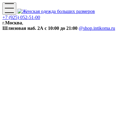
+7 (925) 052-51-00
г.
Москва
,
Шлюзовая наб. 2А
с 10:00 до 21:00
@shop.intikoma.ru