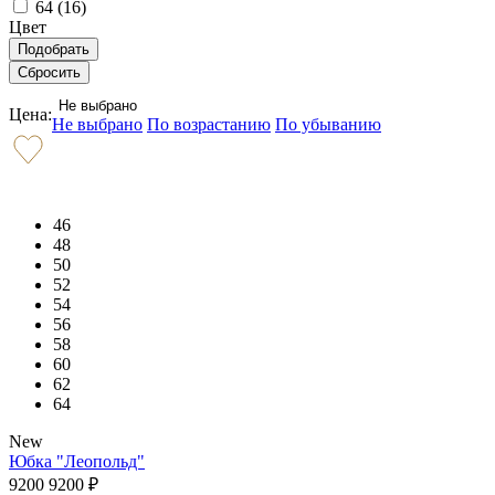
64 (
16
)
Цвет
Не выбрано
Цена:
Не выбрано
По возрастанию
По убыванию
46
48
50
52
54
56
58
60
62
64
New
Юбка "Леопольд"
9200
9200
₽