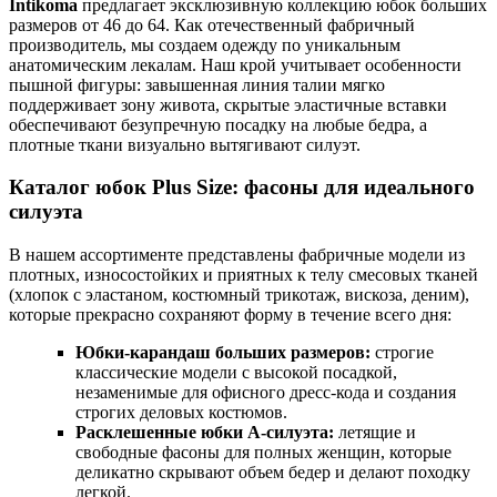
Intikoma
предлагает эксклюзивную коллекцию юбок больших
размеров от 46 до 64. Как отечественный фабричный
производитель, мы создаем одежду по уникальным
анатомическим лекалам. Наш крой учитывает особенности
пышной фигуры: завышенная линия талии мягко
поддерживает зону живота, скрытые эластичные вставки
обеспечивают безупречную посадку на любые бедра, а
плотные ткани визуально вытягивают силуэт.
Каталог юбок Plus Size: фасоны для идеального
силуэта
В нашем ассортименте представлены фабричные модели из
плотных, износостойких и приятных к телу смесовых тканей
(хлопок с эластаном, костюмный трикотаж, вискоза, деним),
которые прекрасно сохраняют форму в течение всего дня:
Юбки-карандаш больших размеров:
строгие
классические модели с высокой посадкой,
незаменимые для офисного дресс-кода и создания
строгих деловых костюмов.
Расклешенные юбки А-силуэта:
летящие и
свободные фасоны для полных женщин, которые
деликатно скрывают объем бедер и делают походку
легкой.