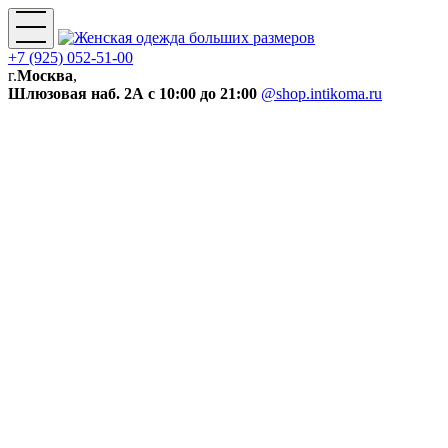
+7 (925) 052-51-00
г.
Москва
,
Шлюзовая наб. 2А
с 10:00 до 21:00
@shop.intikoma.ru