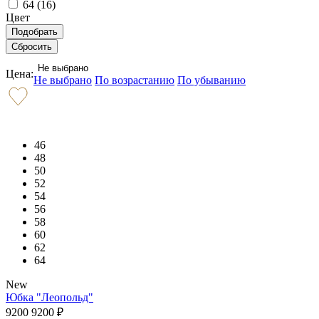
64 (
16
)
Цвет
Не выбрано
Цена:
Не выбрано
По возрастанию
По убыванию
46
48
50
52
54
56
58
60
62
64
New
Юбка "Леопольд"
9200
9200
₽