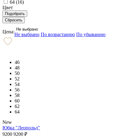
64 (
16
)
Цвет
Не выбрано
Цена:
Не выбрано
По возрастанию
По убыванию
46
48
50
52
54
56
58
60
62
64
New
Юбка "Леопольд"
9200
9200
₽