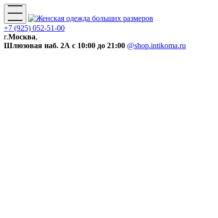
+7 (925) 052-51-00
г.
Москва
,
Шлюзовая наб. 2А
с 10:00 до 21:00
@shop.intikoma.ru