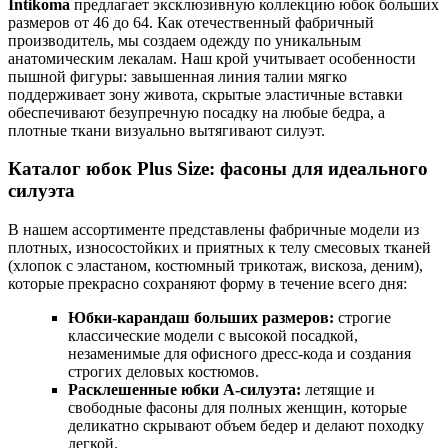
Intikoma
предлагает эксклюзивную коллекцию юбок больших
размеров от 46 до 64. Как отечественный фабричный
производитель, мы создаем одежду по уникальным
анатомическим лекалам. Наш крой учитывает особенности
пышной фигуры: завышенная линия талии мягко
поддерживает зону живота, скрытые эластичные вставки
обеспечивают безупречную посадку на любые бедра, а
плотные ткани визуально вытягивают силуэт.
Каталог юбок Plus Size: фасоны для идеального
силуэта
В нашем ассортименте представлены фабричные модели из
плотных, износостойких и приятных к телу смесовых тканей
(хлопок с эластаном, костюмный трикотаж, вискоза, деним),
которые прекрасно сохраняют форму в течение всего дня:
Юбки-карандаш больших размеров:
строгие
классические модели с высокой посадкой,
незаменимые для офисного дресс-кода и создания
строгих деловых костюмов.
Расклешенные юбки А-силуэта:
летящие и
свободные фасоны для полных женщин, которые
деликатно скрывают объем бедер и делают походку
легкой.