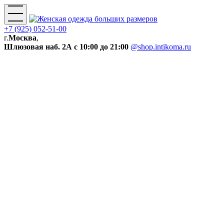
+7 (925) 052-51-00
г.
Москва
,
Шлюзовая наб. 2А
с 10:00 до 21:00
@shop.intikoma.ru