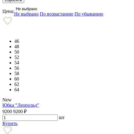
Не выбрано
Цена:
Не выбрано
По возрастанию
По убыванию
46
48
50
52
54
56
58
60
62
64
New
Юбка "Леопольд"
9200
9200
₽
шт
Купить