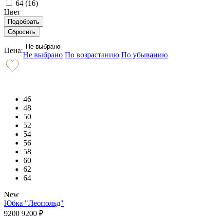
64 (
16
)
Цвет
Не выбрано
Цена:
Не выбрано
По возрастанию
По убыванию
46
48
50
52
54
56
58
60
62
64
New
Юбка "Леопольд"
9200
9200
₽