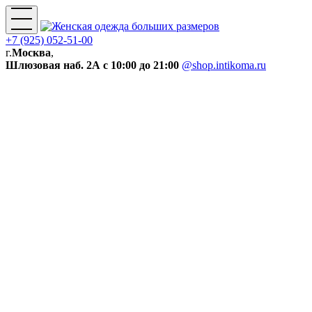
+7 (925) 052-51-00
г.
Москва
,
Шлюзовая наб. 2А
с 10:00 до 21:00
@shop.intikoma.ru