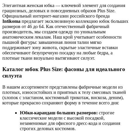
Элегантная женская юбка — ключевой элемент для создания
грациозных, деловых и повседневных образов Plus Size.
Официальный интернет-магазин российского бренда
Intikoma
предлагает эксклюзивную коллекцию юбок больших
размеров от 46 до 64. Как отечественный фабричный
производитель, мы создаем одежду по уникальным
анатомическим лекалам. Наш крой учитывает особенности
пышной фигуры: завышенная линия талии мягко
поддерживает зону живота, скрытые эластичные вставки
обеспечивают безупречную посадку на любые бедра, а
плотные ткани визуально вытягивают силуэт.
Каталог юбок Plus Size: фасоны для идеального
силуэта
В нашем ассортименте представлены фабричные модели из
плотных, износостойких и приятных к телу смесовых тканей
(хлопок с эластаном, костюмный трикотаж, вискоза, деним),
которые прекрасно сохраняют форму в течение всего дня:
Юбки-карандаш больших размеров:
строгие
классические модели с высокой посадкой,
незаменимые для офисного дресс-кода и создания
строгих деловых костюмов.