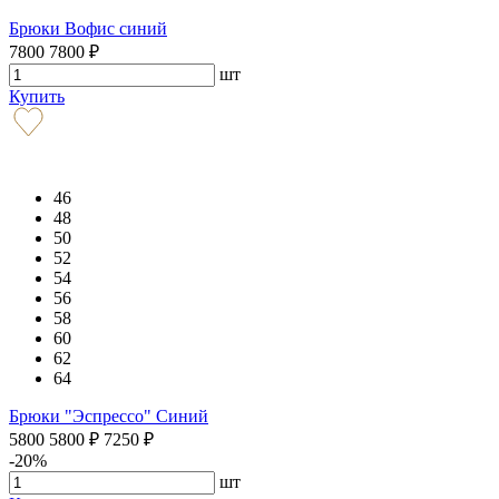
Брюки Вофис синий
7800
7800
₽
шт
Купить
46
48
50
52
54
56
58
60
62
64
Брюки "Эспрессо" Синий
5800
5800
₽
7250
₽
-20%
шт