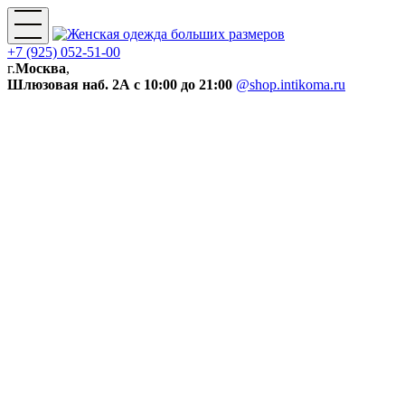
+7 (925) 052-51-00
г.
Москва
,
Шлюзовая наб. 2А
с 10:00 до 21:00
@shop.intikoma.ru