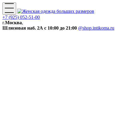
+7 (925) 052-51-00
г.
Москва
,
Шлюзовая наб. 2А
с 10:00 до 21:00
@shop.intikoma.ru