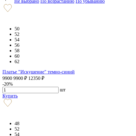
Не выбрано
По возрастанию
По убыванию
50
52
54
56
58
60
62
Платье "Искушение" темно-синий
9900
9900
₽
12350
₽
-20%
шт
Купить
48
52
54