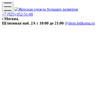
+7 (925) 052-51-00
г.
Москва
,
Шлюзовая наб. 2А
с 10:00 до 21:00
@shop.intikoma.ru