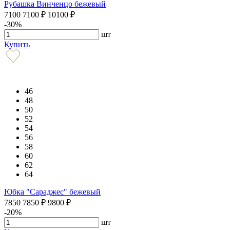
Рубашка Винченцо бежевый
7100
7100
₽
10100
₽
-30%
шт
Купить
46
48
50
52
54
56
58
60
62
64
Юбка "Сараджес" бежевый
7850
7850
₽
9800
₽
-20%
шт