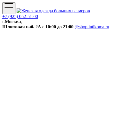
+7 (925) 052-51-00
г.
Москва
,
Шлюзовая наб. 2А
с 10:00 до 21:00
@shop.intikoma.ru