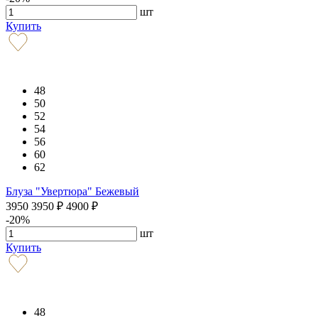
шт
Купить
48
50
52
54
56
60
62
Блуза "Увертюра" Бежевый
3950
3950
₽
4900
₽
-20%
шт
Купить
48