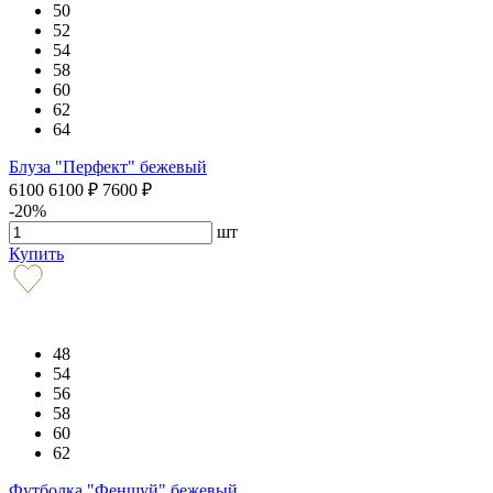
50
52
54
58
60
62
64
Блуза "Перфект" бежевый
6100
6100
₽
7600
₽
-20%
шт
Купить
48
54
56
58
60
62
Футболка "Феншуй" бежевый