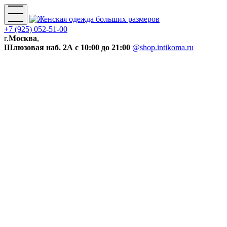
+7 (925) 052-51-00
г.
Москва
,
Шлюзовая наб. 2А
с 10:00 до 21:00
@shop.intikoma.ru