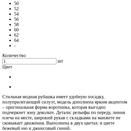
50
52
54
56
58
60
62
64
-
Количество
шт
Цвет
Стильная модная рубашка имеет удобную посадку,
полуприлегающий силуэт, модель дополнена ярким акцентом
– оригинальная форма воротника, которая выгодно
подчеркнет зону декольте. Детали: рельефы по переду, линия
плеча на месте, широкий рукав с складками на манжете не
сковывает движения. Выполнена в двух цветах: в цвете
бежевый ню и джинсовый синий.