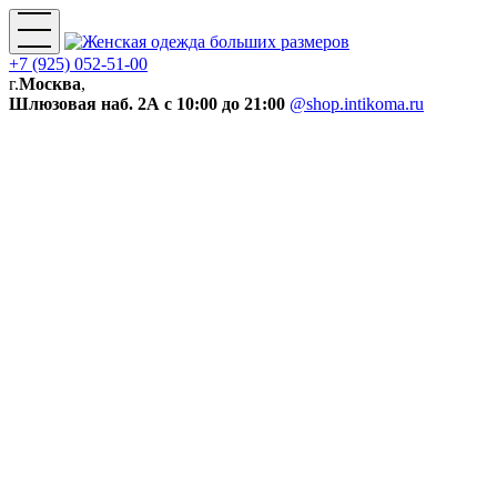
+7 (925) 052-51-00
г.
Москва
,
Шлюзовая наб. 2А
с 10:00 до 21:00
@shop.intikoma.ru